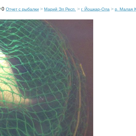
0
>
>
>
Отчет с рыбалки
Марий Эл Респ.
г. Йошкар-Ола
р. Малая 