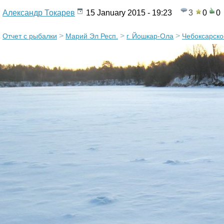
п
Александр Токарев
15 January 2015 - 19:23
3
0
0
о
>
>
>
Отчет с рыбалки
Марий Эл Респ.
г. Йошкар-Ола
Чебоксарск
р
т
а
л
«
L
A
N
D