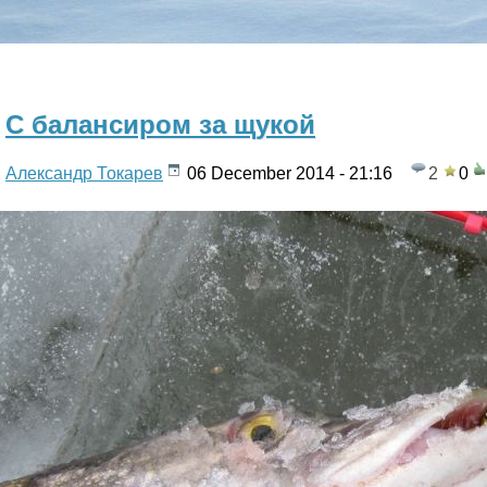
F
I
S
С балансиром за щукой
H
Александр Токарев
06 December 2014 - 21:16
2
0
»