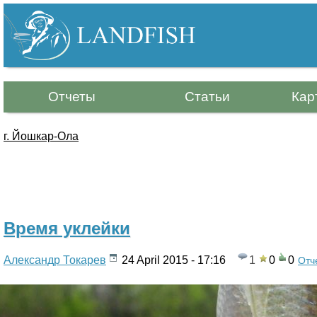
Р
ы
б
Отчеты
Статьи
Кар
а
л
г. Йошкар-Ола
к
Вы
а
здесь
.
Время уклейки
И
Александр Токарев
24 April 2015 - 17:16
1
0
0
Отч
н
ф