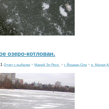
ое озеро-котлован.
1
>
>
>
Отчет с рыбалки
Марий Эл Респ.
г. Йошкар-Ола
р. Малая К