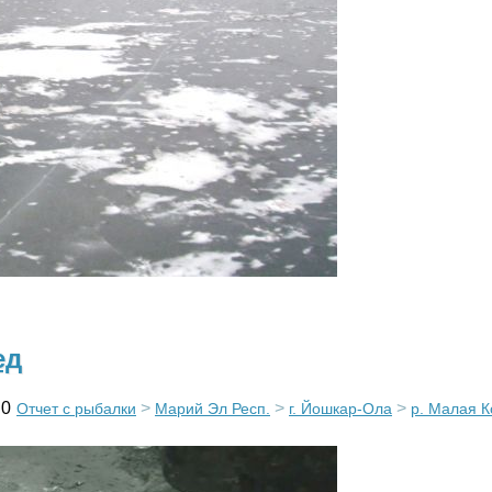
ед
0
>
>
>
Отчет с рыбалки
Марий Эл Респ.
г. Йошкар-Ола
р. Малая К