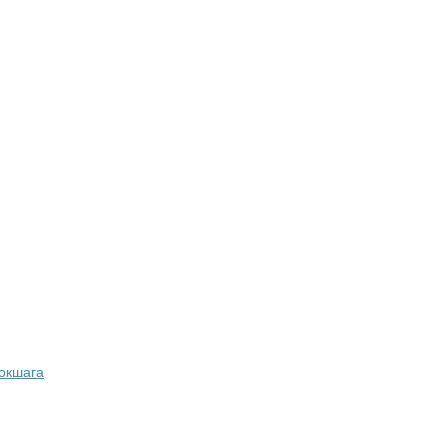
окшага