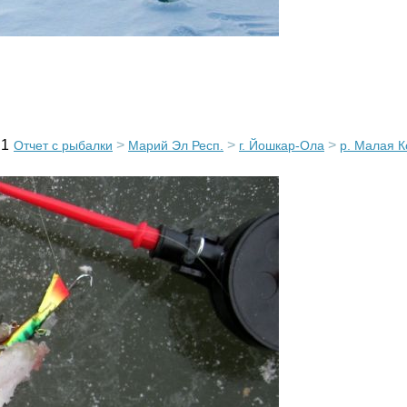
1
>
>
>
Отчет с рыбалки
Марий Эл Респ.
г. Йошкар-Ола
р. Малая К