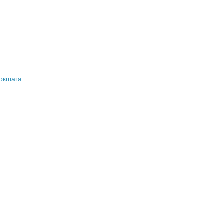
окшага