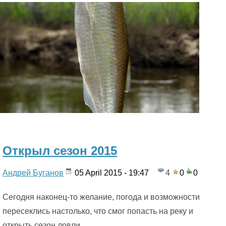
F
I
S
H
»
Открыл сезон 2015
Андрей Буганов
05 April 2015 - 19:47
4
0
0
Сегодня наконец-то желание, погода и возможности
пересеклись настолько, что смог попасть на реку и
открыть сезон ловли.