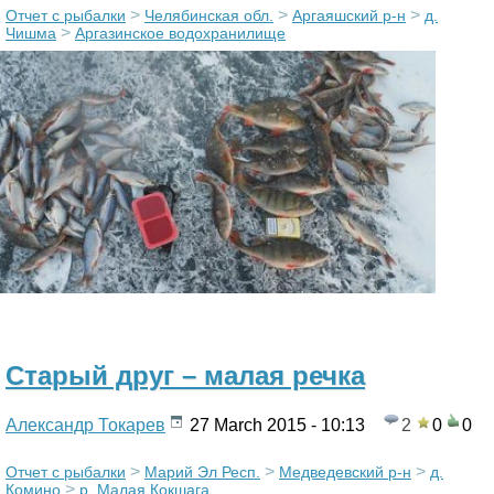
>
>
>
Отчет с рыбалки
Челябинская обл.
Аргаяшский р-н
д.
>
Чишма
Аргазинское водохранилище
Старый друг – малая речка
Александр Токарев
27 March 2015 - 10:13
2
0
0
>
>
>
Отчет с рыбалки
Марий Эл Респ.
Медведевский р-н
д.
>
Комино
р. Малая Кокшага