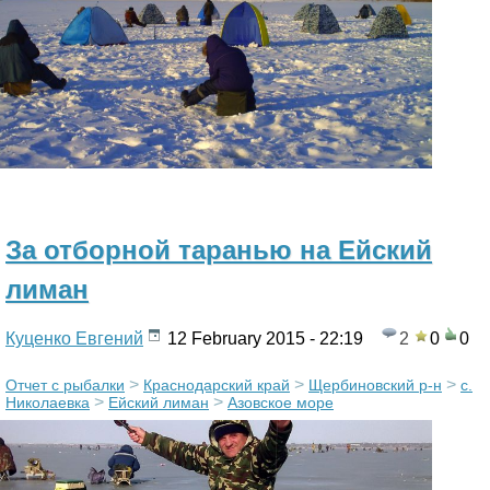
За отборной таранью на Ейский
лиман
Куценко Евгений
12 February 2015 - 22:19
2
0
0
>
>
>
Отчет с рыбалки
Краснодарский край
Щербиновский р-н
с.
>
>
Николаевка
Ейский лиман
Азовское море