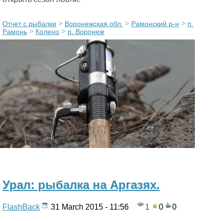
>
>
>
Отчет с рыбалки
Воронежская обл.
Рамонский р-н
п.
>
>
Рамонь
Колено
р. Воронеж
Урал: рыбалка на Аргазях.
FlashBack
31 March 2015 - 11:56
1
0
0