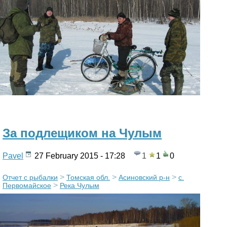
За подлещиком на Чулым
Pavel
27 February 2015 - 17:28
1
1
0
>
>
>
Отчет с рыбалки
Томская обл.
Асиновский р-н
с.
>
Первомайское
Река Чулым