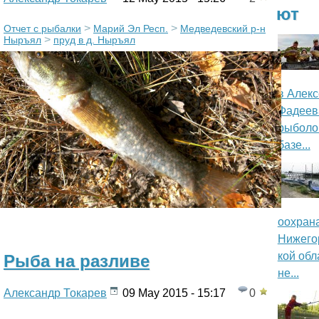
ют
о
>
>
>
Отчет с рыбалки
Марий Эл Респ.
Медведевский р-н
д.
>
Ныръял
пруд в д. Ныръял
р
м
в Алек
а
Фадеев
рыболо
ц
базе...
и
о
н
оохран
Нижего
н
кой обл
Рыба на разливе
не...
ы
Александр Токарев
09 May 2015 - 15:17
0
0
0
й