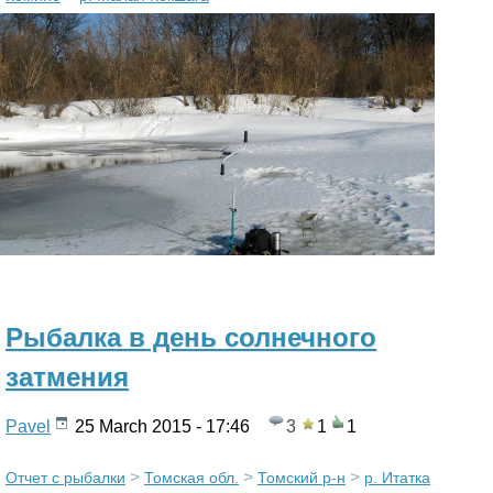
Рыбалка в день солнечного
затмения
Pavel
25 March 2015 - 17:46
3
1
1
>
>
>
Отчет с рыбалки
Томская обл.
Томский р-н
р. Итатка