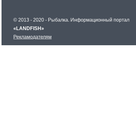
F
I
© 2013 - 2020 - Рыбалка. Информационный портал
«LANDFISH»
S
Рекламодателям
H
»