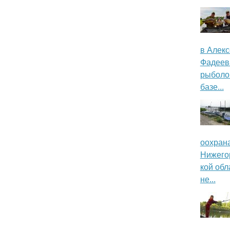
о
р
в Алек
м
Фадеев
а
рыболо
базе...
ц
и
о
оохран
Нижего
н
кой обл
н
не...
ы
й