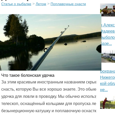
>
>
Статьи о рыбалке
Летом
Поплавочные снасти
о
р
в Алек
м
Фадеев
а
рыболо
базе...
ц
и
о
оохран
Что такое болонская удочка
Нижего
н
За этим красивым иностранным названием скрывается
кой обл
н
снасть, которую Вы все хорошо знаете. Это обыкновенная
не...
удочка для ловли в проводку. Мы обычно используем
ы
телескоп, оснащённый кольцами для пропуска лески,
й
безынерционную катушку и поплавочную оснастку.