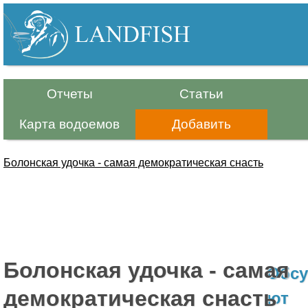
Р
Перейти
к
ы
основному
б
содержанию
Отчеты
Статьи
а
Карта водоемов
Добавить
л
к
Болонская удочка - самая демократическая снасть
а
Вы
.
здесь
И
Болонская удочка - самая
н
Обсу
демократическая снасть
ф
ют