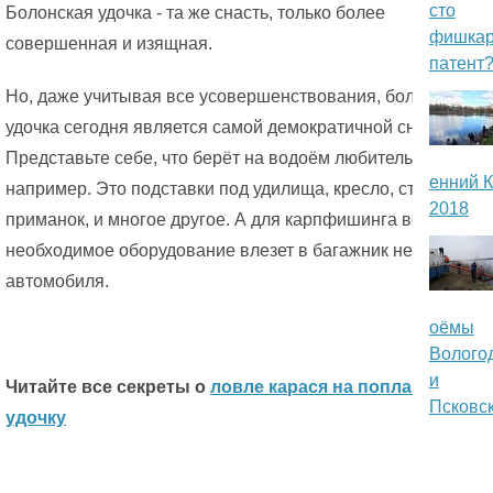
сто
Болонская удочка - та же снасть, только более
п
фишкар
совершенная и изящная.
патент
о
Но, даже учитывая все усовершенствования, болонская
р
удочка сегодня является самой демократичной снастью.
Представьте себе, что берёт на водоём любитель фидера,
т
енний К
например. Это подставки под удилища, кресло, столик для
а
2018
приманок, и многое другое. А для карпфишинга все
л
необходимое оборудование влезет в багажник не всякого
автомобиля.
«
оёмы
L
Волого
и
A
Читайте все секреты о
ловле карася на поплавочную
Псковск
удочку
N
D