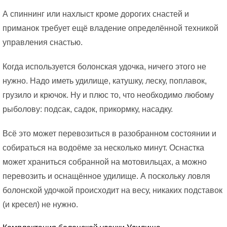
F
А спиннинг или нахлыст кроме дорогих снастей и
приманок требует ещё владение определённой техникой
I
управления снастью.
S
Когда используется болонская удочка, ничего этого не
H
нужно. Надо иметь удилище, катушку, леску, поплавок,
грузило и крючок. Ну и плюс то, что необходимо любому
»
рыболову: подсак, садок, прикормку, насадку.
Всё это может перевозиться в разобранном состоянии и
собираться на водоёме за несколько минут. Оснастка
может храниться собранной на мотовильцах, а можно
перевозить и оснащённое удилище. А поскольку ловля
болонской удочкой происходит на весу, никаких подставок
(и кресел) не нужно.