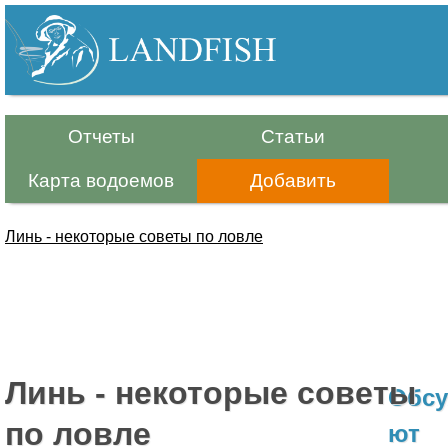
Р
Перейти
к
ы
основному
б
содержанию
Отчеты
Статьи
а
Карта водоемов
Добавить
л
к
Линь - некоторые советы по ловле
а
Вы
.
здесь
И
Линь - некоторые советы
н
Обсу
по ловле
ф
ют