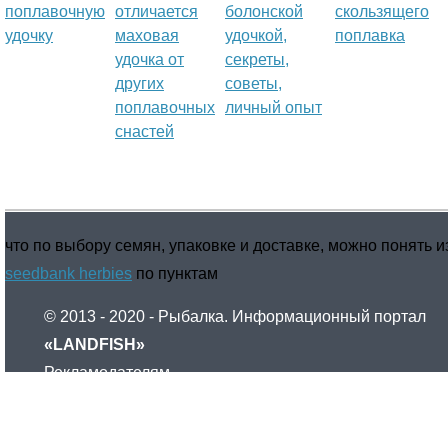
поплавочную
отличается
болонской
скользящего
удочку
маховая
удочкой,
поплавка
удочка от
секреты,
других
советы,
поплавочных
личный опыт
снастей
что по выбору семян, упаковке и доставке, можно понять и
seedbank herbies
по пунктам
© 2013 - 2020 - Рыбалка. Информационный портал
«LANDFISH»
Рекламодателям