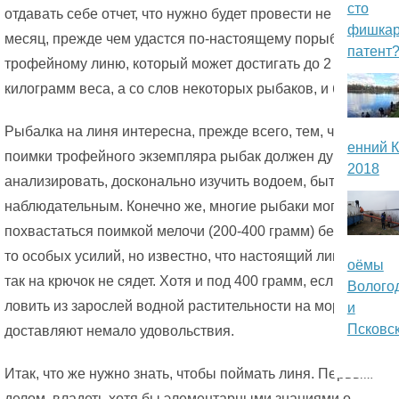
сто
отдавать себе отчет, что нужно будет провести не один
п
фишкар
месяц, прежде чем удастся по-настоящему порыбачить по
патент
о
трофейному линю, который может достигать до 2
килограмм веса, а со слов некоторых рыбаков, и больше.
р
т
Рыбалка на линя интересна, прежде всего, тем, что для
енний К
поимки трофейного экземпляра рыбак должен думать,
а
2018
анализировать, досконально изучить водоем, быть
л
наблюдательным. Конечно же, многие рыбаки могут
похвастаться поимкой мелочи (200-400 грамм) без каких-
«
то особых усилий, но известно, что настоящий линь просто
оёмы
L
так на крючок не сядет. Хотя и под 400 грамм, если их
Волого
ловить из зарослей водной растительности на мормышку,
и
A
Псковск
доставляют немало удовольствия.
N
Итак, что же нужно знать, чтобы поймать линя. Первым
D
делом, владеть хотя бы элементарными знаниями о