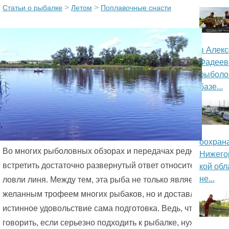
>
>
Статьи о рыбалке
Летом
Поплавочные снасти
о
р
в Алек
м
Фадеев
а
рыболо
базе...
ц
и
о
оохран
Во многих рыболовных обзорах и передачах редко можно
Нижего
н
встретить достаточно развернутый ответ относительно
кой обл
н
не...
ловли линя. Между тем, эта рыба не только является
желанным трофеем многих рыбаков, но и доставляет
ы
истинное удовольствие сама подготовка. Ведь, что и
й
говорить, если серьезно подходить к рыбалке, нужно