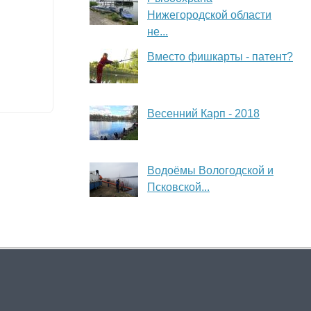
Нижегородской области
не...
Вместо фишкарты - патент?
Весенний Карп - 2018
Водоёмы Вологодской и
Псковской...