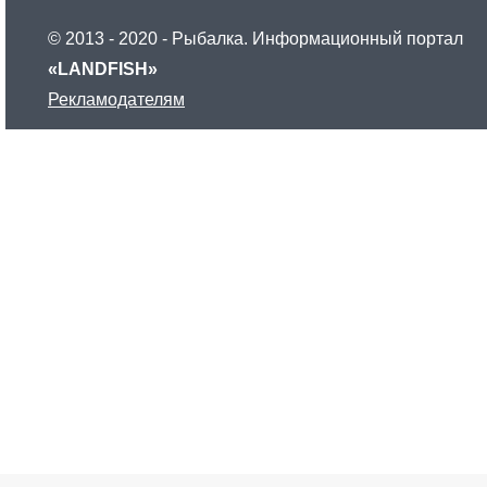
F
© 2013 - 2020 - Рыбалка. Информационный портал
«LANDFISH»
I
Рекламодателям
S
H
»