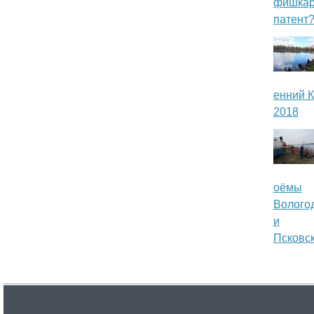
фишкар
п
патент
о
р
енний К
т
2018
а
л
«
оёмы
Волого
L
и
Псковск
A
N
D